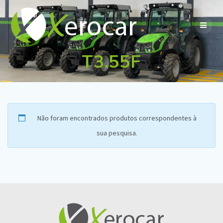
Skip
to
content
T3.55F
Não foram encontrados produtos correspondentes à
sua pesquisa.