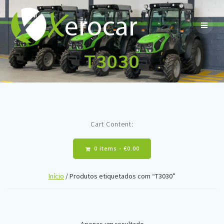
Skip
to
content
T3030
Cart Content:
0 items -
€
0.00
Início
/ Produtos etiquetados com “T3030”