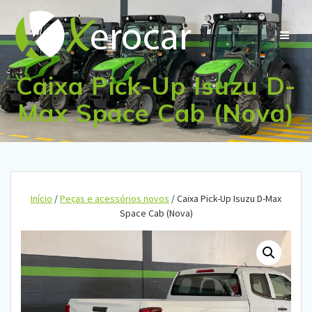
Skip
to
content
Caixa Pick-Up Isuzu D-
Max Space Cab (Nova)
Início
/
Peças e acessórios novos
/ Caixa Pick-Up Isuzu D-Max
Space Cab (Nova)