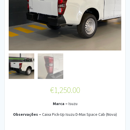
€
1,250.00
Marca –
Is
uzu
Observações –
Caixa Pick-Up Isuzu D-Max Space Cab (Nova)