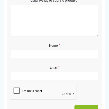
A sua avaliação sobre o produto
*
Nome
*
Email
*