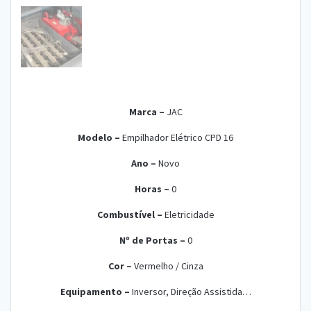
Marca –
JA
C
Modelo –
Empilhador Elétrico CPD 16
Ano –
Nov
o
Horas –
0
Combustível –
Eletric
idade
Nº de Portas –
0
Cor –
Vermelho / Cinza
Equipamento –
Inversor, Direção Assistida…