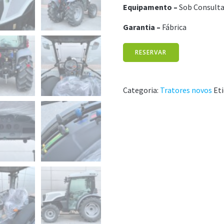
Equipamento –
Sob Consult
Garantia –
Fábri
ca
RESERVAR
Categoria:
Tratores novos
Et