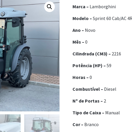
Marca –
Lamborghini
Modelo –
Sprint 60 Cab/AC 4
Ano –
Nov
o
Mês –
0
Cilindrada (CM3) –
2216
Potência (HP) –
59
Horas –
0
Combustível –
Die
sel
Nº de Portas –
2
Tipo de Caixa –
Ma
nual
Cor –
Branco