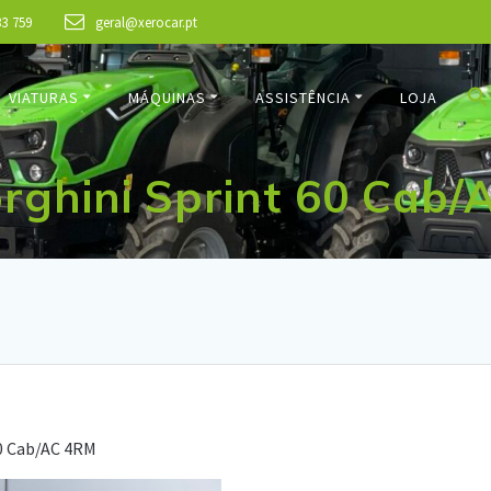
33 759
geral@xerocar.pt
VIATURAS
MÁQUINAS
ASSISTÊNCIA
LOJA
rghini Sprint 60 Cab/
0 Cab/AC 4RM