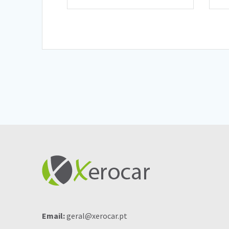
Email:
geral@xerocar.pt