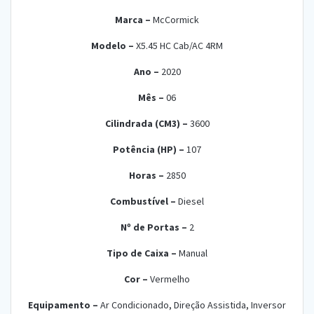
Marca –
McCo
rmick
Modelo –
X5.45 HC Cab/AC 4RM
Ano –
20
20
Mês –
0
6
Cilindrada (CM3) –
360
0
Potência (HP) –
10
7
Horas –
28
50
Combustível –
Die
sel
Nº de Portas –
2
Tipo de Caixa –
Ma
nual
Cor –
Verm
elho
Equipamento –
Ar Condicionado, Direção Assistida, Inversor