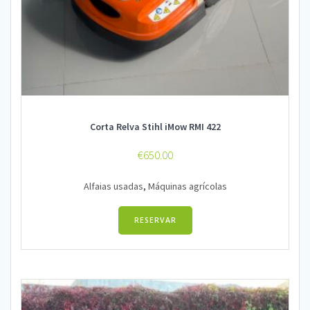
Corta Relva Stihl iMow RMI 422
€
650.00
Alfaias usadas
,
Máquinas agrícolas
RESERVAR