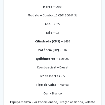
Marca –
O
pel
Modelo –
Combo 1.5 CDTi 100HP 3L
Ano –
2022
Mês –
03
Cilindrada (CM3) –
14
99
Potência (HP) –
1
02
Quilómetros –
110
.
000
Combustível –
D
iesel
Nº de Portas –
5
Tipo de Caixa –
M
anual
Cor –
Br
anco
Equipamento –
Ar Condicionado, Direção Assistida, Volante