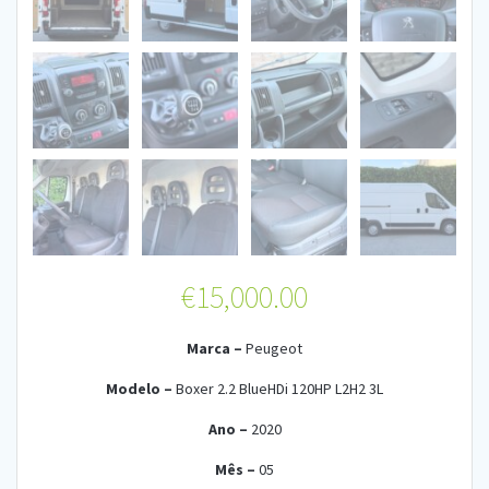
€
15,000.00
Marca –
Peu
geot
Modelo –
Boxer 2.2 BlueHDi 120HP L2H2 3L
Ano –
2
020
Mês –
05