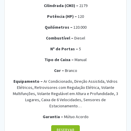
Cilindrada (CM3) –
2
179
Potência (HP) –
12
0
Quilómetros –
120
.000
Combustível –
Die
sel
Nº de Portas –
5
Tipo de Caixa –
Ma
nual
Cor –
Bra
n
co
Equipamento –
Ar Condicionado,
Direção Assistida, Vidros
Elétricos, Retrovisores com Regulação Elétrica, Volante
Multifunções, Volante Regulável em Altura e Profundidade, 3
Lugares, Caixa de 6 Velocidades, Sensores de
Estacionamento…
Garantia –
Mútuo Acordo
RESERVAR