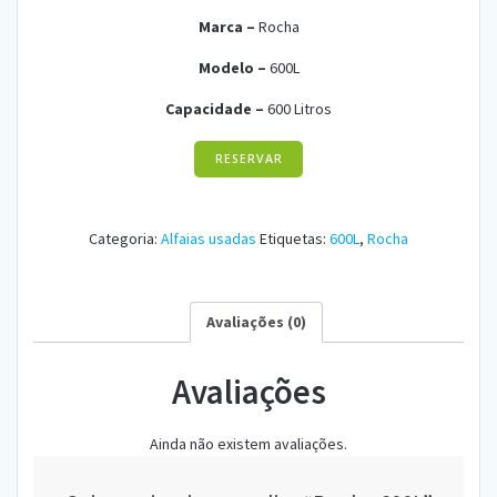
Marca –
R
ocha
Modelo –
6
00L
Capacidade –
6
00
Litros
RESERVAR
Categoria:
Alfaias usadas
Etiquetas:
600L
,
Rocha
Avaliações (0)
Avaliações
Ainda não existem avaliações.