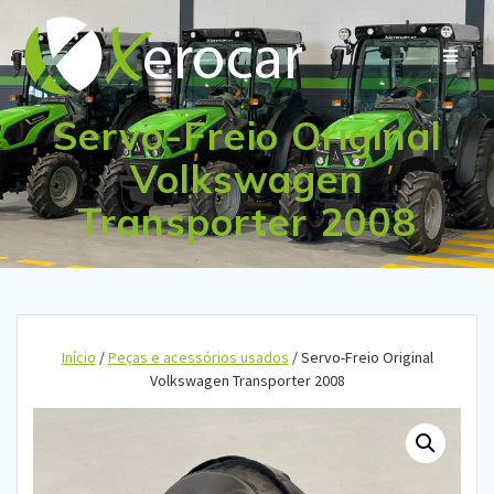
Skip
to
content
Servo-Freio Original
Volkswagen
Transporter 2008
Início
/
Peças e acessórios usados
/ Servo-Freio Original
Volkswagen Transporter 2008