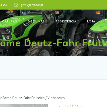
33 759
geral@xerocar.pt
VIATURAS
MÁQUINAS
ASSISTÊNCIA
LOJA
ame Deutz-Fahr Frutei
r Same Deutz-Fahr Fruteiro / Vinhateiro