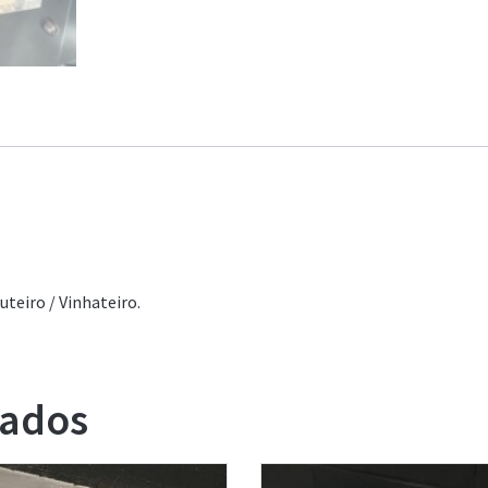
teiro / Vinhateiro.
nados