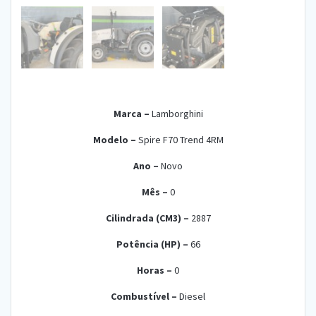
Marca –
Lamborghini
Modelo –
Spire F70 Trend 4RM
Ano –
Nov
o
Mês –
0
Cilindrada (CM3) –
2887
Potência (HP) –
66
Horas –
0
Combustível –
Die
sel