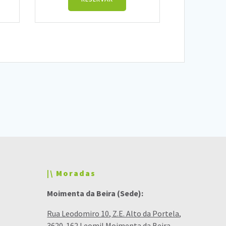
|\ Moradas
Moimenta da Beira (Sede):
Rua Leodomiro 10, Z.E. Alto da Portela,
3620-162 Leomil Moimenta da Beira