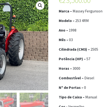
€
23,500.00
Marca –
Massey Fergunson
Modelo –
253 4RM
Ano –
1998
Mês –
03
Cilindrada (CM3) –
2505
Potência (HP) –
57
Horas –
3000
Combustível –
Die
sel
Nº de Portas –
0
Tipo de Caixa –
Man
ual
Cor –
Vermelho