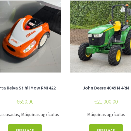
rta Relva Stihl iMow RMI 422
John Deere 4049 M 4RM
€
650.00
€
21,000.00
ias usadas
,
Máquinas agrícolas
Máquinas agrícolas
RESERVAR
RESERVAR