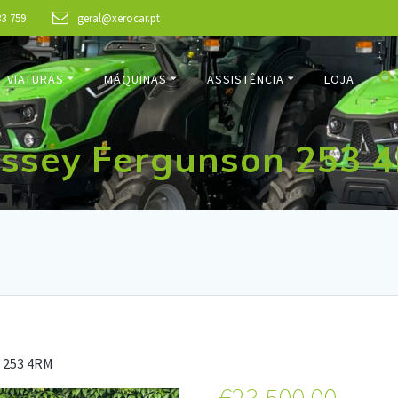
33 759
geral@xerocar.pt
VIATURAS
MÁQUINAS
ASSISTÊNCIA
LOJA
ssey Fergunson 253 
 253 4RM